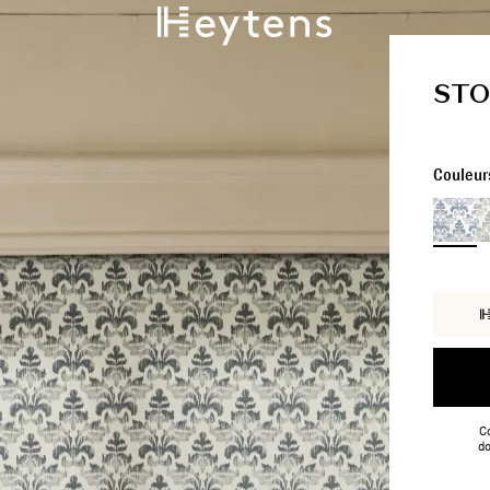
STO
Couleur
Co
do