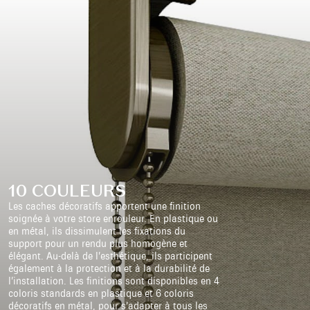
10 COULEURS
Les caches décoratifs apportent une finition
soignée à votre store enrouleur. En plastique ou
en métal, ils dissimulent les fixations du
support pour un rendu plus homogène et
élégant. Au-delà de l’esthétique, ils participent
également à la protection et à la durabilité de
l’installation. Les finitions sont disponibles en 4
coloris standards en plastique et 6 coloris
décoratifs en métal, pour s’adapter à tous les