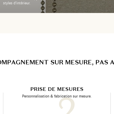
styles d’intérieur.
O
M
P
A
G
N
E
M
E
N
T
S
U
R
M
E
S
U
R
E
,
P
A
S
PRISE DE MESURES
Personnalisation & fabrication sur mesure.