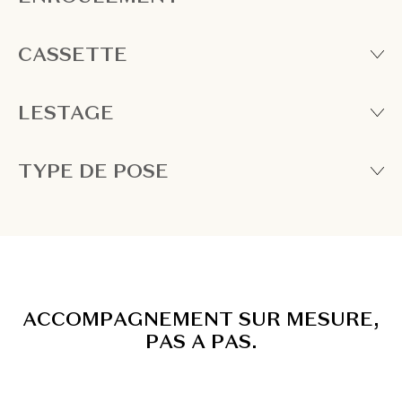
CASSETTE
LESTAGE
TYPE DE POSE
A
C
C
O
M
P
A
G
N
E
M
E
N
T
S
U
R
M
E
S
U
R
E
,
P
A
S
A
P
A
S
.