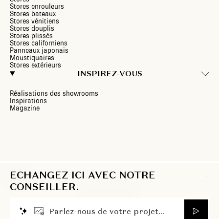
Stores enrouleurs
Stores bateaux
Stores vénitiens
Stores douplis
Stores plissés
Stores californiens
Panneaux japonais
Moustiquaires
Stores extérieurs
INSPIREZ-VOUS
Réalisations des showrooms
Inspirations
Magazine
ECHANGEZ ICI AVEC NOTRE
FR
CONSEILLER.
P
a
r
l
e
z
-
n
o
u
s
d
e
v
o
t
r
e
p
r
o
j
e
t
.
.
.