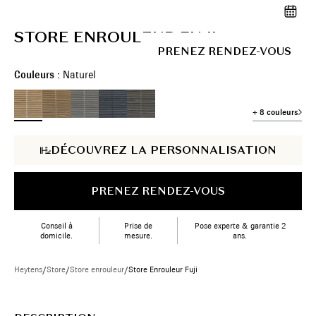
STORE ENROULEUR FUJI
PRENEZ RENDEZ-VOUS
Couleurs :
Naturel
+ 8 couleurs
DÉCOUVREZ LA PERSONNALISATION
PRENEZ RENDEZ-VOUS
Conseil à
Prise de
Pose experte & garantie 2
domicile.
mesure.
ans.
Heytens
/
Store
/
Store enrouleur
/
Store Enrouleur Fuji