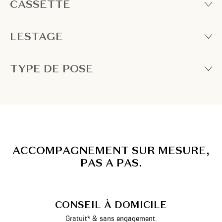
CASSETTE
LESTAGE
TYPE DE POSE
A
C
C
O
M
P
A
G
N
E
M
E
N
T
S
U
R
M
E
S
U
R
E
,
P
A
S
A
P
A
S
.
CONSEIL À DOMICILE
Gratuit* & sans engagement.