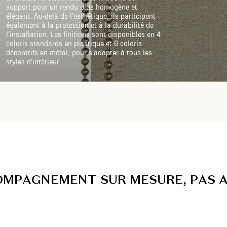
support pour un rendu plus homogène et
élégant. Au-delà de l’esthétique, ils participent
également à la protection et à la durabilité de
l’installation. Les finitions sont disponibles en 4
coloris standards en plastique et 6 coloris
décoratifs en métal, pour s’adapter à tous les
styles d’intérieur.
O
M
P
A
G
N
E
M
E
N
T
S
U
R
M
E
S
U
R
E
,
P
A
S