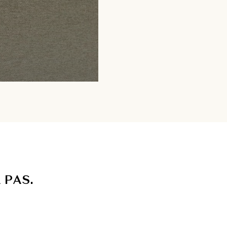
A
P
A
S
.