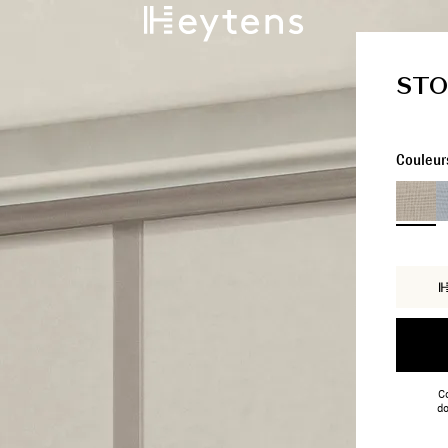
STO
Couleur
Co
do