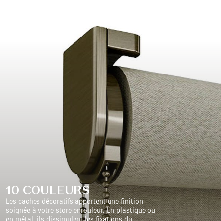
10 COULEURS
Les caches décoratifs apportent une finition
soignée à votre store enrouleur. En plastique ou
en métal, ils dissimulent les fixations du