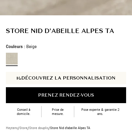
STORE NID D'ABEILLE ALPES TA
Couleurs :
Beige
DÉCOUVREZ LA PERSONNALISATION
PRENEZ RENDEZ-VOUS
Conseil à
Prise de
Pose experte & garantie 2
domicile.
mesure.
ans.
Heytens
/
Store
/
Store douplis
/
Store Nid d'abeille Alpes TA