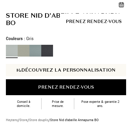
STORE NID D'ABEILLE ANNAPURNA
BO
PRENEZ RENDEZ-VOUS
Couleurs :
Gris
DÉCOUVREZ LA PERSONNALISATION
PRENEZ RENDEZ-VOUS
Conseil à
Prise de
Pose experte & garantie 2
domicile.
mesure.
ans.
Heytens
/
Store
/
Store douplis
/
Store Nid d'abeille Annapurna BO