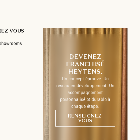
REZ-VOUS
s showrooms
DEVENEZ
FRANCHISÉ
HEYTENS.
Un concept éprouvé. Un
réseau en développement. Un
accompagnement
personnalisé et durable à
chaque étape.
RENSEIGNEZ-
VOUS