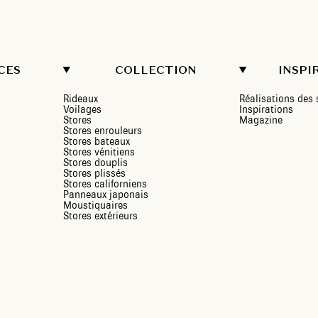
CES
COLLECTION
INSPI
Rideaux
Réalisations de
Voilages
Inspirations
Stores
Magazine
Stores enrouleurs
Stores bateaux
Stores vénitiens
Stores douplis
Stores plissés
Stores californiens
Panneaux japonais
Moustiquaires
Stores extérieurs