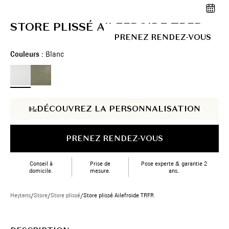
STORE PLISSÉ AILEFROIDE TRFR
PRENEZ RENDEZ-VOUS
Couleurs :
Blanc
DÉCOUVREZ LA PERSONNALISATION
PRENEZ RENDEZ-VOUS
Conseil à
Prise de
Pose experte & garantie 2
domicile.
mesure.
ans.
Heytens
/
Store
/
Store plissé
/
Store plissé Ailefroide TRFR