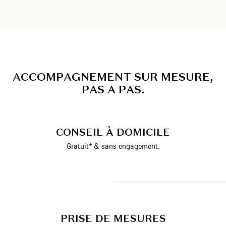
A
C
C
O
M
P
A
G
N
E
M
E
N
T
S
U
R
M
E
S
U
R
E
,
P
A
S
A
P
A
S
.
CONSEIL À DOMICILE
Gratuit* & sans engagement.
PRISE DE MESURES