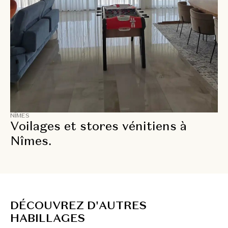
NÎMES
Voilages et stores vénitiens à
Nîmes.
D
É
C
O
U
V
R
E
Z
D
'
A
U
T
R
E
S
H
A
B
I
L
L
A
G
E
S