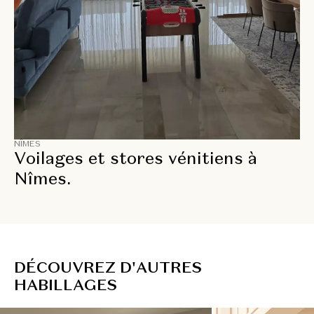
NÎMES
Voilages et stores vénitiens à
Nîmes.
D
É
C
O
U
V
R
E
Z
D
'
A
U
T
R
E
S
H
A
B
I
L
L
A
G
E
S