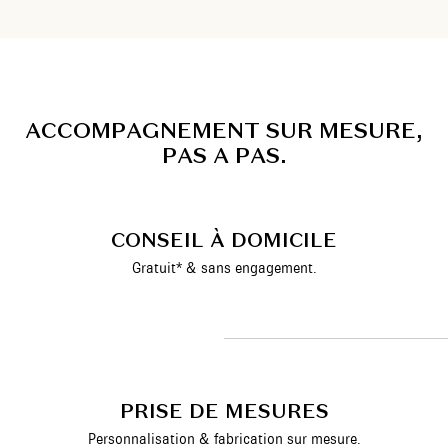
A
C
C
O
M
P
A
G
N
E
M
E
N
T
S
U
R
M
E
S
U
R
E
,
P
A
S
A
P
A
S
.
CONSEIL À DOMICILE
Gratuit* & sans engagement.
PRISE DE MESURES
Personnalisation & fabrication sur mesure.