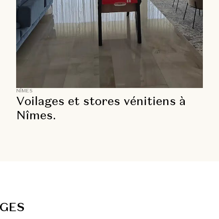
NÎMES
Voilages et stores vénitiens à
Nîmes.
G
E
S