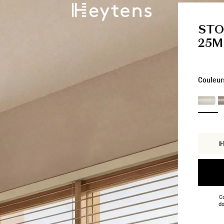
STO
25
Couleur
Co
do