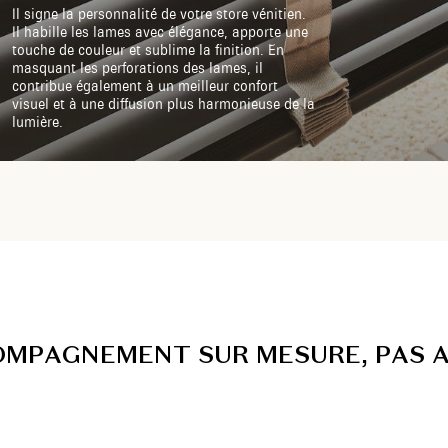
Il signe la personnalité de votre store vénitien.
Il habille les lames avec élégance, apporte une
touche de couleur et sublime la finition. En
masquant les perforations des lames, il
contribue également à un meilleur confort
visuel et à une diffusion plus harmonieuse de la
lumière.
O
M
P
A
G
N
E
M
E
N
T
S
U
R
M
E
S
U
R
E
,
P
A
S