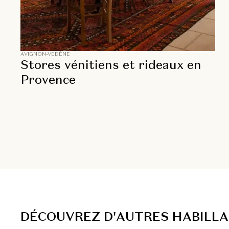
AVIGNON-VEDÈNE
Stores vénitiens et rideaux en
Provence
D
É
C
O
U
V
R
E
Z
D
'
A
U
T
R
E
S
H
A
B
I
L
L
A