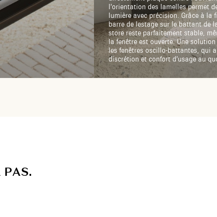
l’orientation des lamelles permet d
lumière avec précision. Grâce à la f
barre de lestage sur le battant de la
store reste parfaitement stable, m
la fenêtre est ouverte. Une solution
les fenêtres oscillo-battantes, qui al
discrétion et confort d’usage au qu
A
P
A
S
.