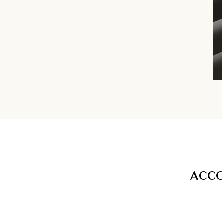
A
C
C