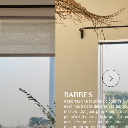
BARRES
Apportez une touche d’élégance à v
avec nos barres décoratives fabriq
mesure. Conçues pour équiper des 
jusqu’à 3,5 mètres de large, elles p
associées pour couvrir des dimens
plus importantes. Disponibles en d