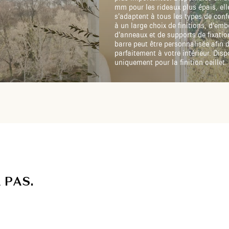
mm pour les rideaux plus épais, ell
s’adaptent à tous les types de conf
à un large choix de finitions, d’emb
d’anneaux et de supports de fixati
barre peut être personnalisée afin d
parfaitement à votre intérieur. Disp
uniquement pour la finition oeillet.
A
P
A
S
.