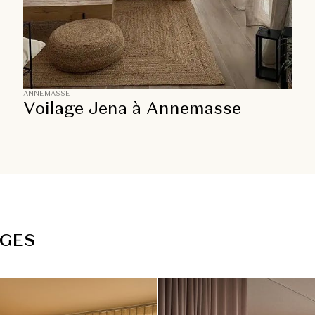
ANNEMASSE
Voilage Jena à Annemasse
G
E
S