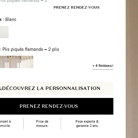
Plis piqués flamands – 2 plis
FR
SHOWROOMS
PRENEZ RENDEZ-VOUS
s :
Blanc
 :
Plis piqués flamands – 2 plis
+ 4 finitions
DÉCOUVREZ LA PERSONNALISATION
PRENEZ RENDEZ-VOUS
nseil à
Prise de
Pose experte &
micile.
mesure.
garantie 2 ans.