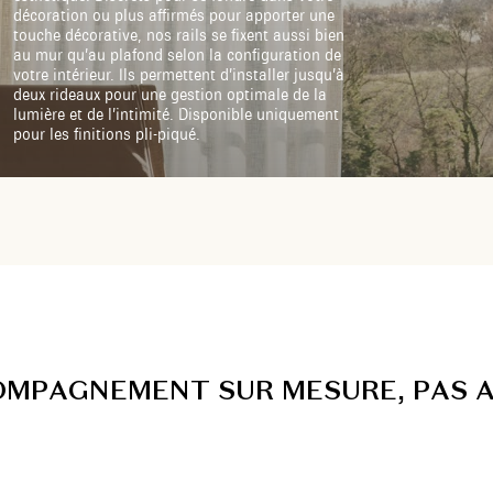
décoration ou plus affirmés pour apporter une
touche décorative, nos rails se fixent aussi bien
au mur qu’au plafond selon la configuration de
votre intérieur. Ils permettent d’installer jusqu’à
deux rideaux pour une gestion optimale de la
lumière et de l’intimité. Disponible uniquement
pour les finitions pli-piqué.
O
M
P
A
G
N
E
M
E
N
T
S
U
R
M
E
S
U
R
E
,
P
A
S