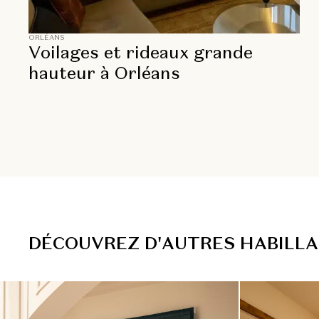
ORLÉANS
Voilages et rideaux grande
hauteur à Orléans
D
É
C
O
U
V
R
E
Z
D
'
A
U
T
R
E
S
H
A
B
I
L
L
A