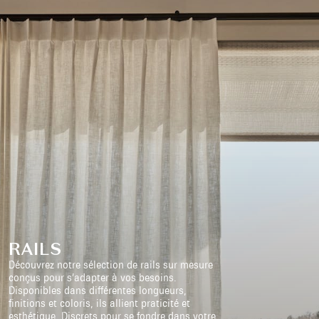
RAILS
Découvrez notre sélection de rails sur mesure
conçus pour s’adapter à vos besoins.
Disponibles dans différentes longueurs,
finitions et coloris, ils allient praticité et
esthétique. Discrets pour se fondre dans votre