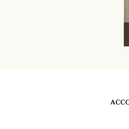
A
C
C