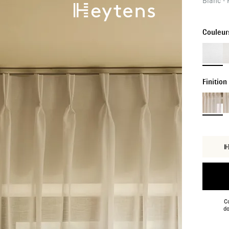
Blanc - 
Couleur
Finition
Co
do