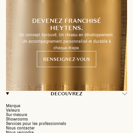
DEVENEZ FRANCHISÉ
HEYTENS.
Un concept éprouvé. Un réseau en développement.
Un accompagnement personnalisé et durable à
chaque étape.
RENSEIGNEZ-VOUS
DECOUVREZ
Marque
Valeurs
Sur-mesure
Showrooms
Services pour les professionnels
Nous contacter
Nous rejoindre