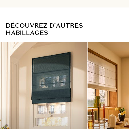
D
É
C
O
U
V
R
E
Z
D
'
A
U
T
R
E
S
H
A
B
I
L
L
A
G
E
S