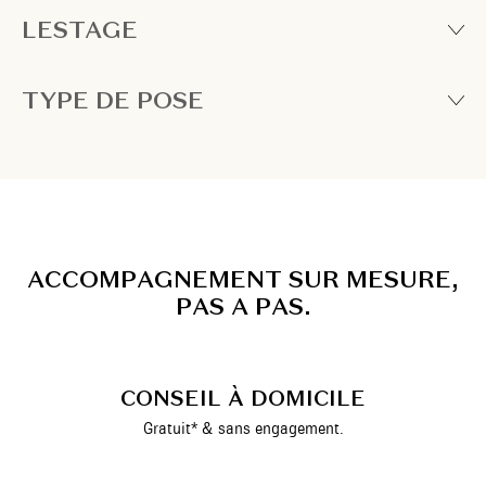
LESTAGE
TYPE DE POSE
A
C
C
O
M
P
A
G
N
E
M
E
N
T
S
U
R
M
E
S
U
R
E
,
P
A
S
A
P
A
S
.
CONSEIL À DOMICILE
Gratuit* & sans engagement.