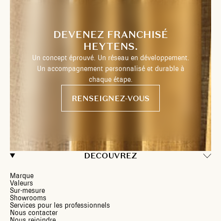
DEVENEZ FRANCHISÉ
HEYTENS.
Un concept éprouvé. Un réseau en développement.
Un accompagnement personnalisé et durable à
chaque étape.
RENSEIGNEZ-VOUS
DECOUVREZ
Marque
Valeurs
Sur-mesure
Showrooms
Services pour les professionnels
Nous contacter
Nous rejoindre