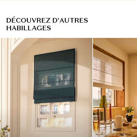
D
É
C
O
U
V
R
E
Z
D
'
A
U
T
R
E
S
H
A
B
I
L
L
A
G
E
S