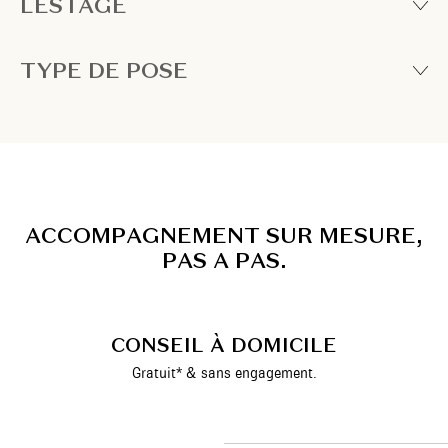
LESTAGE
TYPE DE POSE
A
C
C
O
M
P
A
G
N
E
M
E
N
T
S
U
R
M
E
S
U
R
E
,
P
A
S
A
P
A
S
.
CONSEIL À DOMICILE
Gratuit* & sans engagement.