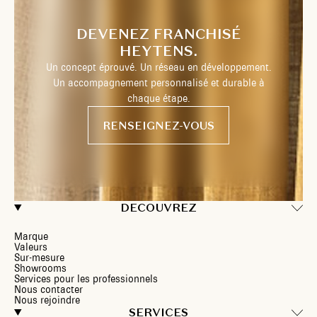
DEVENEZ FRANCHISÉ
HEYTENS.
Un concept éprouvé. Un réseau en développement.
Un accompagnement personnalisé et durable à
chaque étape.
RENSEIGNEZ-VOUS
DECOUVREZ
Marque
Valeurs
Sur-mesure
Showrooms
Services pour les professionnels
Nous contacter
Nous rejoindre
SERVICES