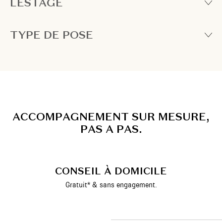
LESTAGE
TYPE DE POSE
A
C
C
O
M
P
A
G
N
E
M
E
N
T
S
U
R
M
E
S
U
R
E
,
P
A
S
A
P
A
S
.
CONSEIL À DOMICILE
Gratuit* & sans engagement.