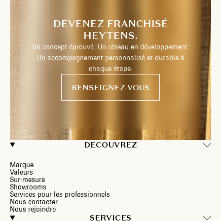
DEVENEZ FRANCHISÉ
HEYTENS.
Un concept éprouvé. Un réseau en développement.
Un accompagnement personnalisé et durable à
chaque étape.
RENSEIGNEZ-VOUS
DECOUVREZ
Marque
Valeurs
Sur-mesure
Showrooms
Services pour les professionnels
Nous contacter
Nous rejoindre
SERVICES