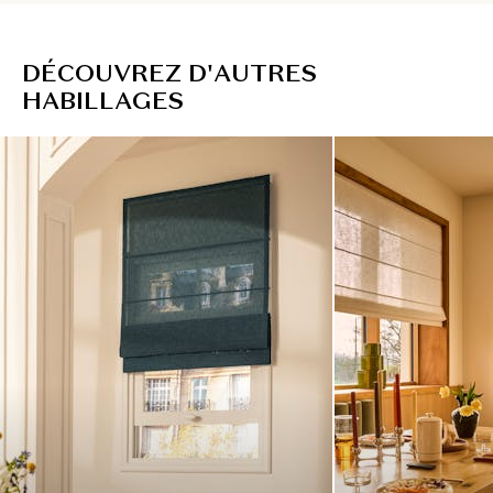
D
É
C
O
U
V
R
E
Z
D
'
A
U
T
R
E
S
H
A
B
I
L
L
A
G
E
S