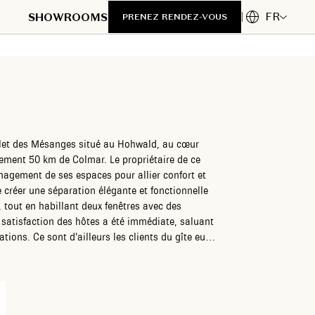
FR
SHOWROOMS
PRENEZ RENDEZ-VOUS
alet des Mésanges situé au Hohwald, au cœur
ement 50 km de Colmar. Le propriétaire de ce
nagement de ses espaces pour allier confort et
de créer une séparation élégante et fonctionnelle
, tout en habillant deux fenêtres avec des
 satisfaction des hôtes a été immédiate, saluant
lations. Ce sont d’ailleurs les clients du gîte eux-
reuve de la qualité et du soin apportés à ce