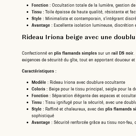
Fonction :
Occultation totale de la lumière, gestion de 
Tissu :
Toile épaisse de haute qualité, résistante et fac
Style :
Minimaliste et contemporain, s’intégrant discrè
Avantage :
Excellente isolation lumineuse, discrétion e
Rideau Iriona beige avec une doublur
Confectionné en
plis flamands simples
sur un
rail DS noir
.
exigences de sécurité du gîte, tout en apportant douceur et
Caractéristiques :
Modèle :
Rideau Iriona avec doublure occultante
Coloris :
Beige pour le tissu principal, seigle pour la 
Fonction :
Séparation élégante des espaces et occultat
Tissu :
Tissu ignifugé pour la sécurité, avec une doubl
Style :
Raffiné et chaleureux, avec des
plis flamands s
sophistiqué
Avantage :
Sécurité renforcée grâce au tissu non-feu, 