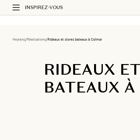
INSPIREZ-VOUS
Heytens
/
Réalisations
/
Rideaux et stores bateaux à Colmar
RIDEAUX E
BATEAUX À