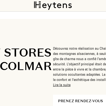
T STORES
Découvrez notre réalisation au Ch
des montagnes alsaciennes, à seul
gîte de charme nous a confié l’amé
 COLMAR
sécurité. L’objectif principal était 
entre la pièce à vivre et la chambre
solutions occultantes adaptées. La
le confort et l’esthétique des instal
mêmes qui nous ont recommandés, p
Lire la suite
projet.
PRENEZ RENDEZ-VOUS