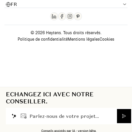
FR
© 2026 Heytens. Tous droits réservés.
Politique de confidentialité
Mentions légales
Cookies
ECHANGEZ ICI AVEC NOTRE
CONSEILLER.
P
a
r
l
e
z
-
n
o
u
s
d
e
v
o
t
r
e
p
r
o
j
e
t
.
.
.
Conseils assistés par IA - version bêta.