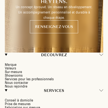
HEYTENS.
Un concept éprouvé. Un réseau en développement.
Un accompagnement personnalisé et durable à
chaque étape.
RENSEIGNEZ-VOUS
DECOUVREZ
Marque
Valeurs
Sur-mesure
Showrooms
Services pour les professionnels
Nous contacter
Nous rejoindre
SERVICES
Conseil à domicile
Prise de mesures
Fabrication sur mesure