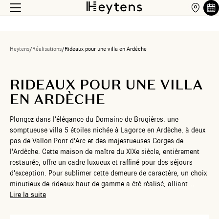
Heytens
/
Réalisations
/
Rideaux pour une villa en Ardèche
RIDEAUX POUR UNE VILLA
EN ARDÈCHE
Plongez dans l’élégance du Domaine de Brugières, une
somptueuse villa 5 étoiles nichée à Lagorce en Ardèche, à deux
pas de Vallon Pont d’Arc et des majestueuses Gorges de
l’Ardèche. Cette maison de maître du XIXe siècle, entièrement
restaurée, offre un cadre luxueux et raffiné pour des séjours
d’exception. Pour sublimer cette demeure de caractère, un choix
minutieux de rideaux haut de gamme a été réalisé, alliant
confort, esthétisme et harmonie avec l’atmosphère authentique
Lire la suite
du lieu. Découvrez comment nos solutions textiles sur mesure
ont parfaitement épousé le charme de cette villa d’exception.