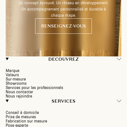
Un concept éprouvé. Un réseau en développement.
Un accompagnement personnalisé et durable à
chaque étape.
RENSEIGNEZ-VOUS
DECOUVREZ
Marque
Valeurs
Sur-mesure
Showrooms
Services pour les professionnels
Nous contacter
Nous rejoindre
SERVICES
Conseil à domicile
Prise de mesures
Fabrication sur mesure
Pose experte