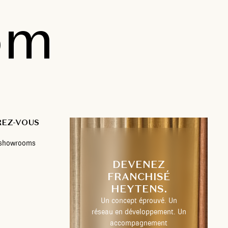
om
REZ-VOUS
s showrooms
DEVENEZ
FRANCHISÉ
HEYTENS.
Un concept éprouvé. Un
réseau en développement. Un
accompagnement