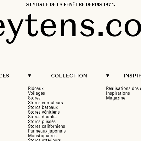
STYLISTE DE LA FENÊTRE DEPUIS 1974.
eytens.c
CES
COLLECTION
INSPI
Rideaux
Réalisations de
Voilages
Inspirations
Stores
Magazine
Stores enrouleurs
Stores bateaux
Stores vénitiens
Stores douplis
Stores plissés
Stores californiens
Panneaux japonais
Moustiquaires
Stores extérieurs