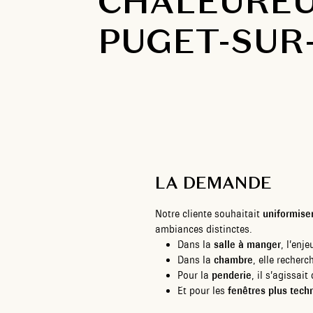
CHALEUREU
PUGET-SUR
LA DEMANDE
Notre cliente souhaitait
uniformiser
ambiances distinctes.
Dans la
salle à manger
, l’enj
Dans la
chambre
, elle recher
Pour la
penderie
, il s’agissai
Et pour les
fenêtres plus tech