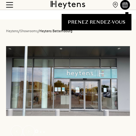
PRENEZ RENDEZ-VOUS
Heytens
/
Showrooms
/
Heytens Bettembourg
Liste des showrooms