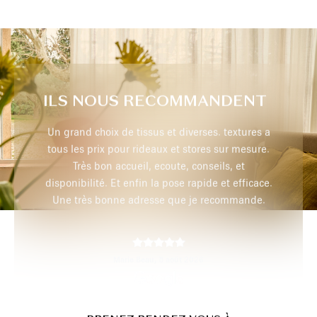
ILS NOUS RECOMMANDENT
extures a
Très professionnel, je recommande
r mesure.
 et
efficace.
max p,
29 juillet 2026
mmande.
PRENEZ RENDEZ-VOUS À
DOMICILE