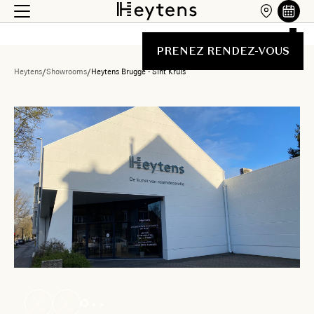
PRENEZ RENDEZ-VOUS
Heytens
/
Showrooms
/
Heytens Brugge - Sint Kruis
Liste des showrooms