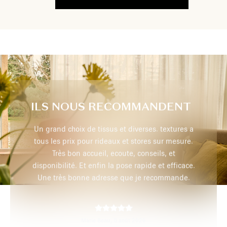
ILS NOUS RECOMMANDENT
extures a
Très professionnel, je recommande
r mesure.
 et
efficace.
max p,
29 juillet 2026
mmande.
PRENEZ RENDEZ-VOUS À
DOMICILE