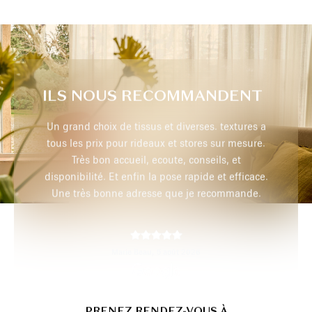
ILS NOUS RECOMMANDENT
extures a
Très professionnel, je recommande
r mesure.
 et
efficace.
max p,
29 juillet 2026
mmande.
PRENEZ RENDEZ-VOUS À
DOMICILE