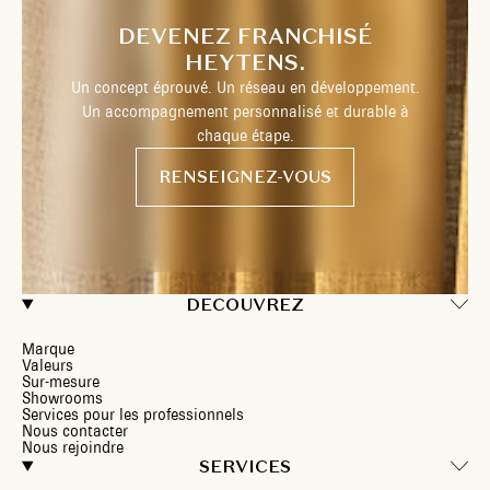
DEVENEZ FRANCHISÉ
HEYTENS.
Un concept éprouvé. Un réseau en développement.
Un accompagnement personnalisé et durable à
chaque étape.
RENSEIGNEZ-VOUS
DECOUVREZ
Marque
Valeurs
Sur-mesure
Showrooms
Services pour les professionnels
Nous contacter
Nous rejoindre
SERVICES