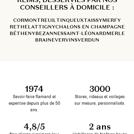
CONSEILLERS À DOMICILE :
CORMONTREUIL
TINQUEUX
TAISSY
MERFY
RETHEL
ATTIGNY
CHALONS EN CHAMPAGNE
BÉTHENY
BEZANNES
SAINT-LÉONARD
MERLE
BRAINE
VERVINS
VERDUN
1974
3000
Savoir-faire flamand et
Stores, rideaux et voilages
expertise depuis plus de 50
sur mesure, personnalisés.
ans.
4,8/5
2 ans