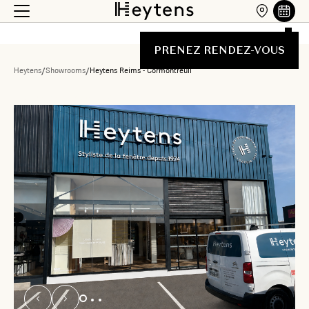
PRENEZ RENDEZ-VOUS
Heytens
/
Showrooms
/
Heytens Reims - Cormontreuil
Liste des showrooms