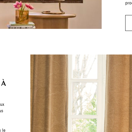
pro
 À
aux
us
 le