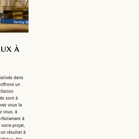
AUX À
alisés dans
 offrons un
llation
tés sont à
avec vous la
z vous, à
arfaitement à
votre projet,
 un résultat à
rideaux, des