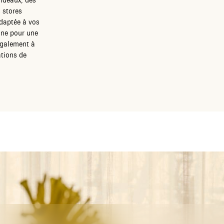
s stores
daptée à vos
gne pour une
également à
ations de