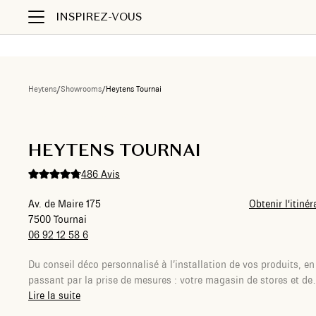
INSPIREZ-VOUS
Heytens
/
Showrooms
/
Heytens Tournai
Liste des showrooms
HEYTENS TOURNAI
486 Avis
Av. de Maire 175
Obtenir l'itinér
7500 Tournai
06 92 12 58 6
Du conseil déco personnalisé à l’installation de vos produits, en
passant par la prise de mesures : votre magasin de stores et de
rideaux sur-mesure Heytens à Tournai s’occupe de tout pour vou
Lire la suite
Votre Conseiller dédié écoutera vos envies, dans le but de vous