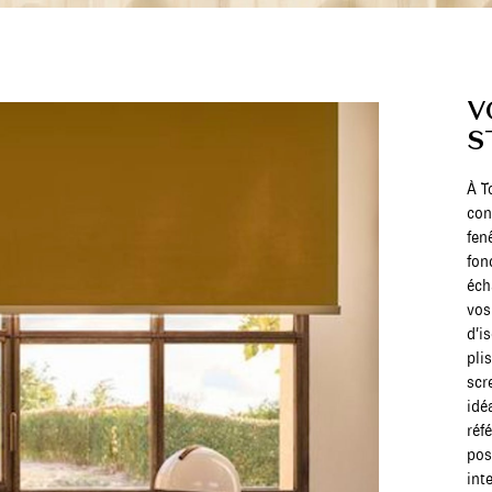
V
S
À T
con
fen
fon
éch
vos
d’i
pli
scr
idé
réf
pos
int