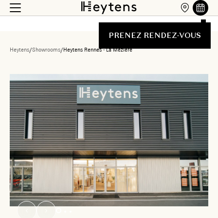
PRENEZ RENDEZ-VOUS
Heytens
/
Showrooms
/
Heytens Rennes - La Mézière
Liste des showrooms