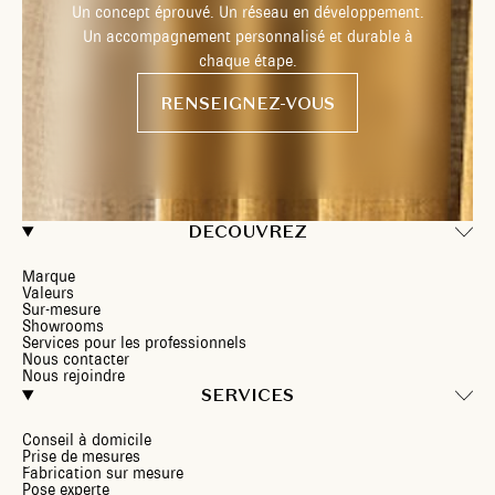
Un concept éprouvé. Un réseau en développement.
Un accompagnement personnalisé et durable à
chaque étape.
RENSEIGNEZ-VOUS
DECOUVREZ
Marque
Valeurs
Sur-mesure
Showrooms
Services pour les professionnels
Nous contacter
Nous rejoindre
SERVICES
Conseil à domicile
Prise de mesures
Fabrication sur mesure
Pose experte