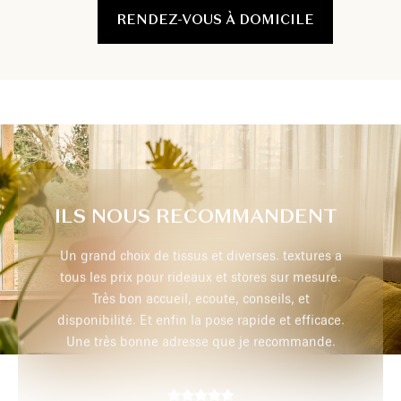
RENDEZ-VOUS À DOMICILE
ILS NOUS RECOMMANDENT
extures a
Très professionnel, je recommande
r mesure.
, et
 efficace.
max p,
29 juillet 2026
mmande.