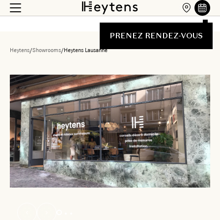
PRENEZ RENDEZ-VOUS
Heytens
/
Showrooms
/
Heytens Lausanne
Liste des showrooms