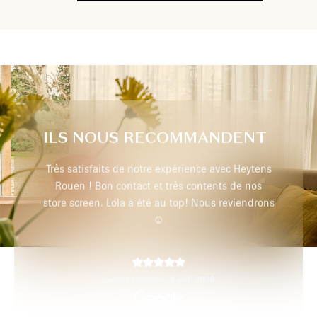
ILS NOUS RECOMMANDENT
c Heytens
Un grand choix de tissus et diverses. textures a
 de nos
tous les prix pour rideaux et stores sur mesure.
viendrons
Très bon accueil, ecoute, conseils, et
disponibilité. Et enfin la pose rapide et efficace.
Une très bonne adresse que je recommande.
Marie Beau,
5 août 2026