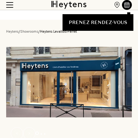
PRENEZ RENDEZ-VOUS
Heytens
/
Showrooms
/
Heytens Levallois-Perret
Liste des showrooms