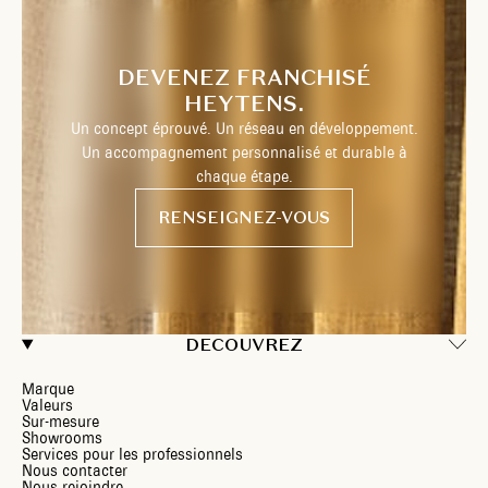
DEVENEZ FRANCHISÉ
HEYTENS.
Un concept éprouvé. Un réseau en développement.
Un accompagnement personnalisé et durable à
chaque étape.
RENSEIGNEZ-VOUS
DECOUVREZ
Marque
Valeurs
Sur-mesure
Showrooms
Services pour les professionnels
Nous contacter
Nous rejoindre