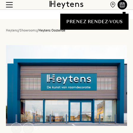
PRENEZ RENDEZ-VOUS
Heytens
/
Showrooms
/
Heytens Oostende
Liste des showrooms