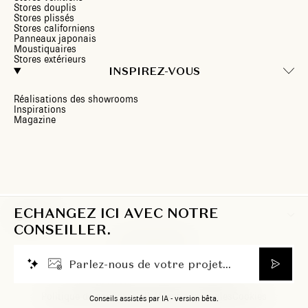
Stores douplis
Stores plissés
Stores californiens
Panneaux japonais
Moustiquaires
Stores extérieurs
INSPIREZ-VOUS
Réalisations des showrooms
Inspirations
Magazine
ECHANGEZ ICI AVEC NOTRE
BE/FR
CONSEILLER.
P
a
r
l
e
z
-
n
o
u
s
d
e
v
o
t
r
e
p
r
o
j
e
t
.
.
.
© 2026 Heytens. Tous droits réservés.
Politique de confidentialité
Mentions légales
Cookies
Conseils assistés par IA - version bêta.