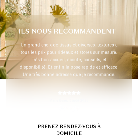
ILS NOUS RECOMMANDENT
extures a
Très professionnel, je recommande
r mesure.
 et
efficace.
max p,
29 juillet 2026
mmande.
PRENEZ RENDEZ-VOUS À
DOMICILE