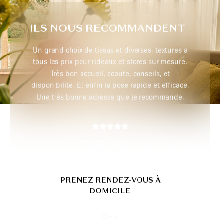
ILS NOUS RECOMMANDENT
extures a
Très professionnel, je recommande
r mesure.
 et
efficace.
max p,
29 juillet 2026
mmande.
PRENEZ RENDEZ-VOUS À
DOMICILE