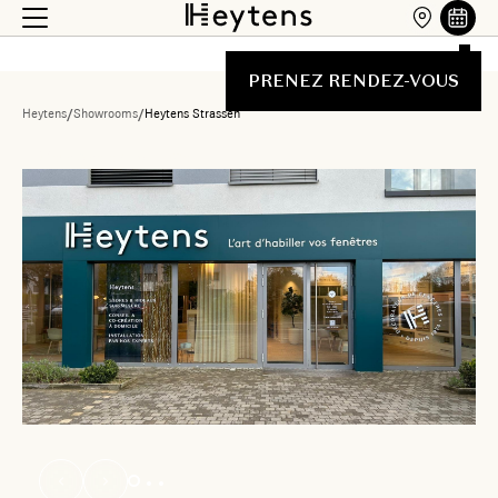
PRENEZ RENDEZ-VOUS
Heytens
/
Showrooms
/
Heytens Strassen
Liste des showrooms