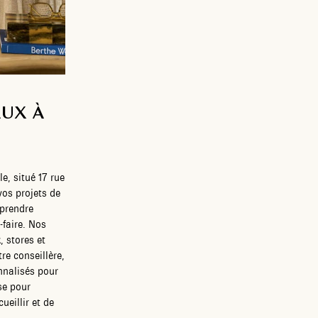
AUX À
le, situé 17 rue
vos projets de
 prendre
-faire. Nos
, stores et
tre conseillère,
nnalisés pour
se pour
ueillir et de