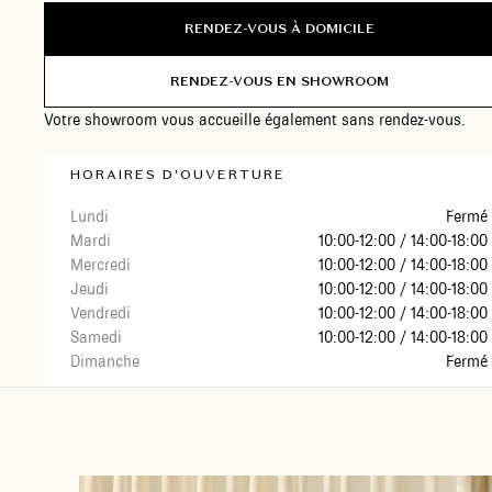
but de vous proposer la meilleure solution et vous accompagner
RENDEZ-VOUS À DOMICILE
tout au long de votre projet. Déplacement à domicile, recueillir 
envies et vos besoins, concevoir avec vous le projet le plus ada
RENDEZ-VOUS EN SHOWROOM
et vous accompagnera dans les toutes les étapes de sa réalisat
pour un résultat parfait et durable. Pour réaliser votre projet sur
Votre showroom vous accueille également sans rendez-vous.
mesure, prenez rendez-vous à domicile ou en show-room,
directement sur notre site internet.
HORAIRES D'OUVERTURE
Lundi
Fermé
Mardi
10:00-12:00 / 14:00-18:00
Mercredi
10:00-12:00 / 14:00-18:00
Jeudi
10:00-12:00 / 14:00-18:00
Vendredi
10:00-12:00 / 14:00-18:00
Samedi
10:00-12:00 / 14:00-18:00
Dimanche
Fermé