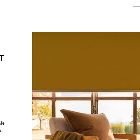
T
e
le,
s.