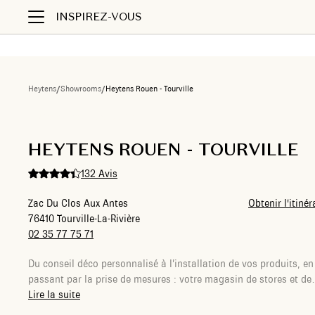
INSPIREZ-VOUS
Heytens
/
Showrooms
/
Heytens Rouen - Tourville
Liste des showrooms
HEYTENS ROUEN - TOURVILLE
132 Avis
Zac Du Clos Aux Antes
Obtenir l'itinér
76410 Tourville-La-Rivière
02 35 77 75 71
Du conseil déco personnalisé à l’installation de vos produits, en
passant par la prise de mesures : votre magasin de stores et de
rideaux sur-mesure Heytens à Tourville-La-Rivière s’occupe de to
Lire la suite
pour vous. Votre Conseillère dédiée écoutera vos envies, dans le