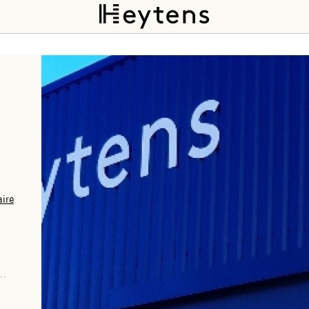
aire
ut