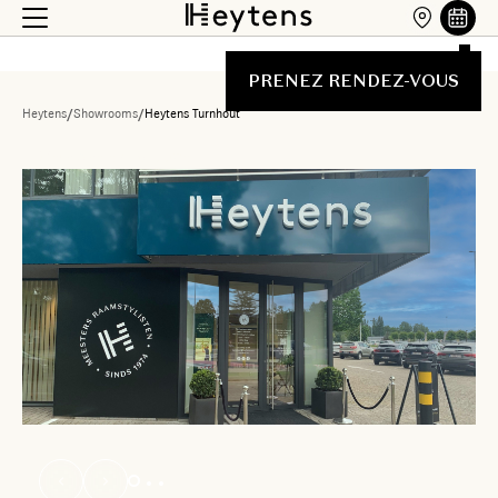
PRENEZ RENDEZ-VOUS
Heytens
/
Showrooms
/
Heytens Turnhout
Liste des showrooms