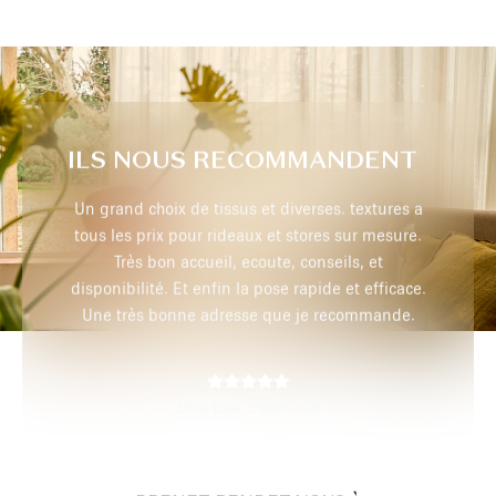
ILS NOUS RECOMMANDENT
extures a
Très professionnel, je recommande
r mesure.
 et
efficace.
max p,
29 juillet 2026
mmande.
PRENEZ RENDEZ-VOUS À
DOMICILE