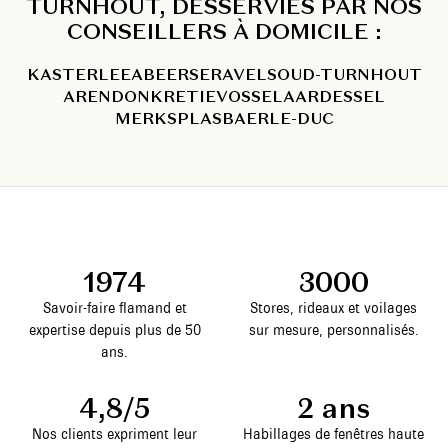
TURNHOUT, DESSERVIES PAR NOS
CONSEILLERS À DOMICILE :
KASTERLEEA
BEERSE
RAVELS
OUD-TURNHOUT
ARENDONK
RETIE
VOSSELAAR
DESSEL
MERKSPLAS
BAERLE-DUC
1974
3000
Savoir-faire flamand et
Stores, rideaux et voilages
expertise depuis plus de 50
sur mesure, personnalisés.
ans.
4,8/5
2 ans
Nos clients expriment leur
Habillages de fenêtres haute