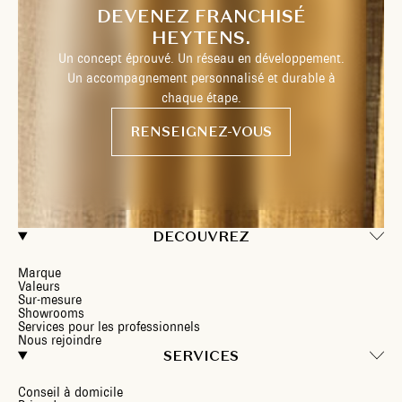
DEVENEZ FRANCHISÉ
HEYTENS.
Un concept éprouvé. Un réseau en développement.
Un accompagnement personnalisé et durable à
chaque étape.
RENSEIGNEZ-VOUS
DECOUVREZ
Marque
Valeurs
Sur-mesure
Showrooms
Services pour les professionnels
Nous rejoindre
SERVICES
Conseil à domicile