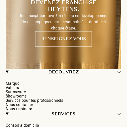
DEVENEZ FRANCHISÉ
HEYTENS.
Un concept éprouvé. Un réseau en développement.
Un accompagnement personnalisé et durable à
chaque étape.
RENSEIGNEZ-VOUS
DECOUVREZ
Marque
Valeurs
Sur-mesure
Showrooms
Services pour les professionnels
Nous contacter
Nous rejoindre
SERVICES
Conseil à domicile