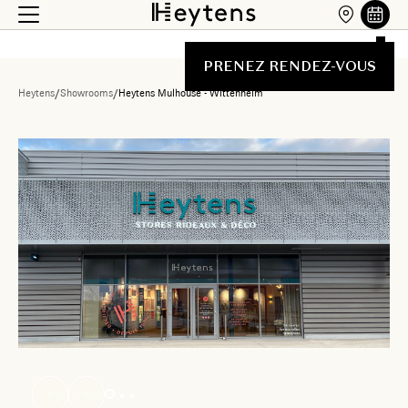
PRENEZ RENDEZ-VOUS
Heytens
/
Showrooms
/
Heytens Mulhouse - Wittenheim
Liste des showrooms