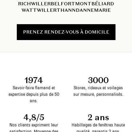
RICHWILLER
BELFORT
MONTBÉLIARD
WATTWILLER
THANN
DANNEMARIE
PRENEZ RENDEZ-VOUS À DOMICILE
1974
3000
Savoir-faire flamand et
Stores, rideaux et voilages
expertise depuis plus de 50
sur mesure, personnalisés.
ans.
4,8/5
2 ans
Nos clients expriment leur
Habillages de fenêtres haute
satisfaction. Moyenne des
qualité, garantis 2 ans.