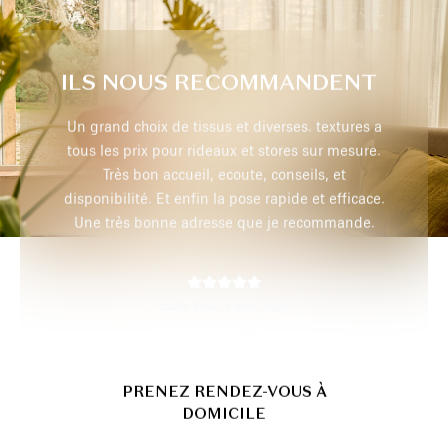
ILS NOUS RECOMMANDENT
extures a
Très professionnel, je recommande
r mesure.
 et
 efficace.
max p,
29 juillet 2026
mmande.
PRENEZ RENDEZ-VOUS À
DOMICILE