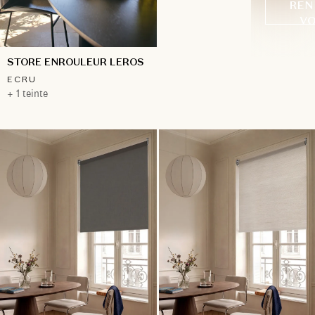
REN
VO
STORE ENROULEUR LEROS
ECRU
+ 1 teinte