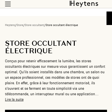
Heytens
/
Store
/
Store occultant
/
Store occultant électrique
STORE OCCULTANT
ÉLECTRIQUE
Conçus pour retenir efficacement la lumière, les stores
occultants électriques sur mesure vous garantissent un confort
optimal. Qu’ils soient installés dans une chambre, un salon ou
un espace professionnel, ces modèles de stores ont de quoi
plaire. En effet, grâce à leur fonctionnement motorisé, ils
s’ouvrent et se ferment en toute simplicité via une
télécommande, un interrupteur mural ou une application
domotique. Chez Heytens, nous vous proposons une large
Lire la suite
gamme de stores occultant électriques adaptés à vos besoins et
à toutes les dimensions. Nos experts vous accompagnent à