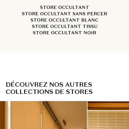
STORE OCCULTANT
STORE OCCULTANT SANS PERCER
STORE OCCULTANT BLANC
STORE OCCULTANT TISSU
STORE OCCULTANT NOIR
D
É
C
O
U
V
R
E
Z
N
O
S
A
U
T
R
E
S
C
O
L
L
E
C
T
I
O
N
S
D
E
S
T
O
R
E
S