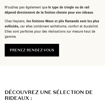
N’oubliez pas également que
le type de tringle ou de rail
dépend directement de la finition choisie
pour vos rideaux
.
Chez Heytens,
les finitions Wave et plis flamands sont les plus
sollicités,
car elles combinent esthétisme, confort et durabilité.
Elles sont parfaites pour des réalisations sur mesure haut de
gamme.
PRENEZ RENDEZ-VOUS
D
É
C
O
U
V
R
E
Z
U
N
E
S
É
L
E
C
T
I
O
N
D
E
R
I
D
E
A
U
X
: