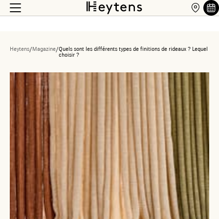
Heytens
/
Magazine
/
Quels sont les différents types de finitions de rideaux ? Lequel
choisir ?