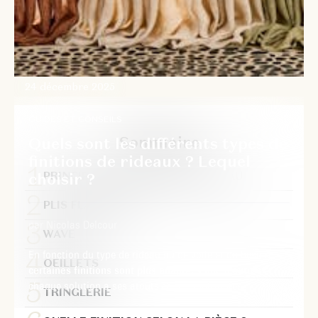
24 décembre 2025
GUIDES ET CONSEILS
Sommaire
Quels sont les différents types de
finitions de rideaux ? Lequel
choisir ?
PRINCIPALES FINITIONS DE RIDEAU
PLIS FLAMANDS
par Nicolas Delcour
WAVE
En fonction du type de rideau ou de voile et du besoin,
OEILLETS
certaines finitions sont plus adaptées que d’autres
et
chaque solution a ses atouts et ses contraintes.
TRINGLERIE