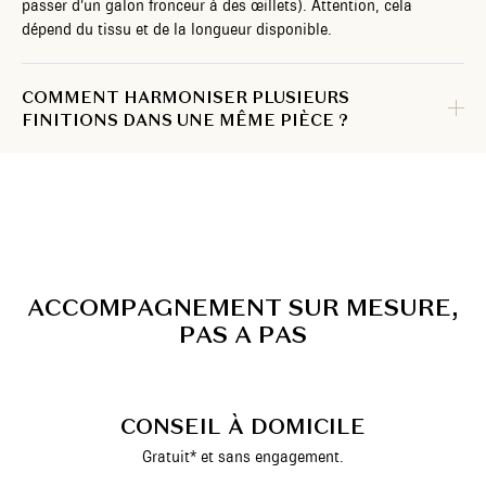
passer d’un galon fronceur à des œillets). Attention, cela
dépend du tissu et de la longueur disponible.
COMMENT HARMONISER PLUSIEURS
FINITIONS DANS UNE MÊME PIÈCE ?
A
C
C
O
M
P
A
G
N
E
M
E
N
T
S
U
R
M
E
S
U
R
E
,
P
A
S
A
P
A
S
CONSEIL À DOMICILE
Gratuit* et sans engagement.