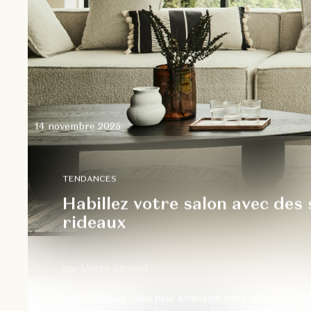
14 novembre 2025
TENDANCES
Habillez votre salon avec des 
rideaux
par Matéo Servant
Voici quelques idées pour aménager votre salon en com