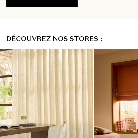
D
É
C
O
U
V
R
E
Z
N
O
S
S
T
O
R
E
S
: