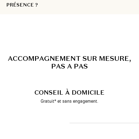
PRÉSENCE ?
A
C
C
O
M
P
A
G
N
E
M
E
N
T
S
U
R
M
E
S
U
R
E
,
P
A
S
A
P
A
S
CONSEIL À DOMICILE
Gratuit* et sans engagement.