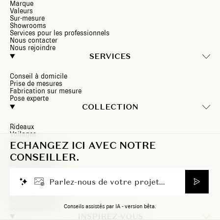
Marque
Valeurs
Sur-mesure
Showrooms
Services pour les professionnels
Nous contacter
Nous rejoindre
SERVICES
Conseil à domicile
Prise de mesures
Fabrication sur mesure
Pose experte
COLLECTION
Rideaux
Voilages
Stores
ECHANGEZ ICI AVEC NOTRE
Stores enrouleurs
CONSEILLER.
Stores bateaux
Stores vénitiens
Stores douplis
Stores plissés
P
a
r
l
e
z
-
n
o
u
s
d
e
v
o
t
r
e
p
r
o
j
e
t
.
.
.
Stores californiens
Panneaux japonais
Moustiquaires
Conseils assistés par IA - version bêta.
Stores extérieurs
INSPIREZ-VOUS