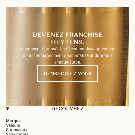
DEVENEZ FRANCHISÉ
HEYTENS.
Un concept éprouvé. Un réseau en développement.
Un accompagnement personnalisé et durable à
chaque étape.
RENSEIGNEZ-VOUS
DECOUVREZ
Marque
Valeurs
Sur-mesure
Showrooms