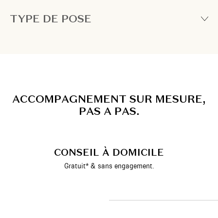
TYPE DE POSE
A
C
C
O
M
P
A
G
N
E
M
E
N
T
S
U
R
M
E
S
U
R
E
,
P
A
S
A
P
A
S
.
CONSEIL À DOMICILE
Gratuit* & sans engagement.