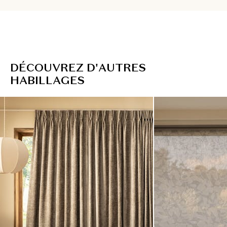
D
É
C
O
U
V
R
E
Z
D
'
A
U
T
R
E
S
H
A
B
I
L
L
A
G
E
S