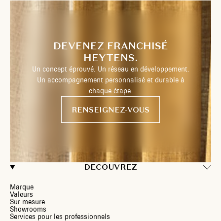
DEVENEZ FRANCHISÉ
HEYTENS.
Un concept éprouvé. Un réseau en développement.
Un accompagnement personnalisé et durable à
chaque étape.
RENSEIGNEZ-VOUS
DECOUVREZ
Marque
Valeurs
Sur-mesure
Showrooms
Services pour les professionnels