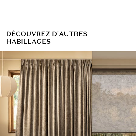
D
É
C
O
U
V
R
E
Z
D
'
A
U
T
R
E
S
H
A
B
I
L
L
A
G
E
S