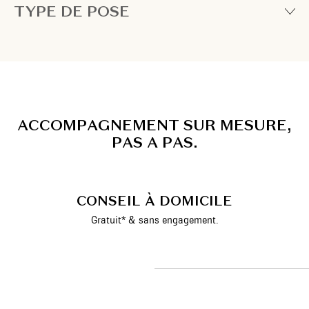
TYPE DE POSE
A
C
C
O
M
P
A
G
N
E
M
E
N
T
S
U
R
M
E
S
U
R
E
,
P
A
S
A
P
A
S
.
CONSEIL À DOMICILE
Gratuit* & sans engagement.