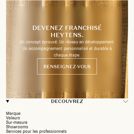
DEVENEZ FRANCHISÉ
HEYTENS.
Un concept éprouvé. Un réseau en développement.
Un accompagnement personnalisé et durable à
chaque étape.
RENSEIGNEZ-VOUS
DECOUVREZ
Marque
Valeurs
Sur-mesure
Showrooms
Services pour les professionnels