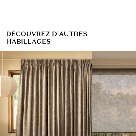
D
É
C
O
U
V
R
E
Z
D
'
A
U
T
R
E
S
H
A
B
I
L
L
A
G
E
S