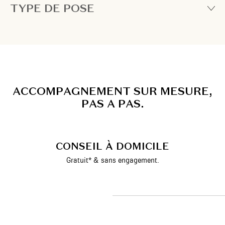
TYPE DE POSE
A
C
C
O
M
P
A
G
N
E
M
E
N
T
S
U
R
M
E
S
U
R
E
,
P
A
S
A
P
A
S
.
CONSEIL À DOMICILE
Gratuit* & sans engagement.