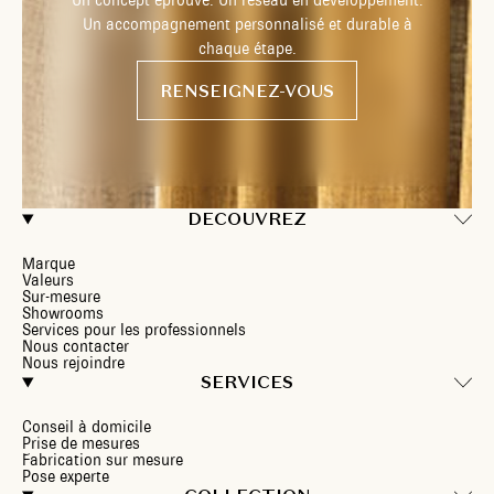
Un concept éprouvé. Un réseau en développement.
Un accompagnement personnalisé et durable à
chaque étape.
RENSEIGNEZ-VOUS
DECOUVREZ
Marque
Valeurs
Sur-mesure
Showrooms
Services pour les professionnels
Nous contacter
Nous rejoindre
SERVICES
Conseil à domicile
Prise de mesures
Fabrication sur mesure
Pose experte