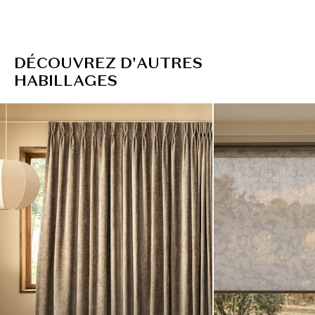
D
É
C
O
U
V
R
E
Z
D
'
A
U
T
R
E
S
H
A
B
I
L
L
A
G
E
S