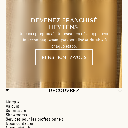
DEVENEZ FRANCHISÉ
HEYTENS.
Un concept éprouvé. Un réseau en développement.
Un accompagnement personnalisé et durable à
chaque étape.
RENSEIGNEZ-VOUS
DECOUVREZ
Marque
Valeurs
Sur-mesure
Showrooms
Services pour les professionnels
Nous contacter
Nous rejoindre