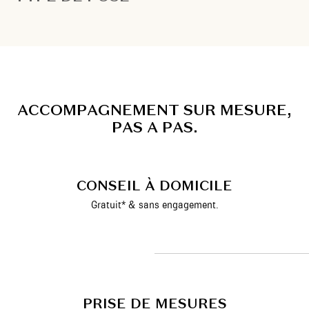
A
C
C
O
M
P
A
G
N
E
M
E
N
T
S
U
R
M
E
S
U
R
E
,
P
A
S
A
P
A
S
.
CONSEIL À DOMICILE
Gratuit* & sans engagement.
PRISE DE MESURES