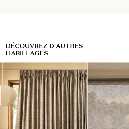
D
É
C
O
U
V
R
E
Z
D
'
A
U
T
R
E
S
H
A
B
I
L
L
A
G
E
S