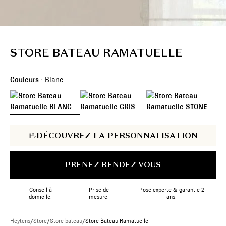
STORE BATEAU RAMATUELLE
Couleurs :
Blanc
DÉCOUVREZ LA PERSONNALISATION
PRENEZ RENDEZ-VOUS
Conseil à
Prise de
Pose experte & garantie 2
domicile.
mesure.
ans.
Heytens
/
Store
/
Store bateau
/
Store Bateau Ramatuelle