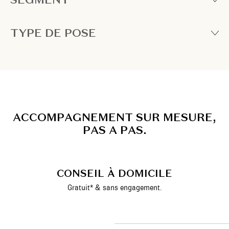
TYPE DE POSE
A
C
C
O
M
P
A
G
N
E
M
E
N
T
S
U
R
M
E
S
U
R
E
,
P
A
S
A
P
A
S
.
CONSEIL À DOMICILE
Gratuit* & sans engagement.