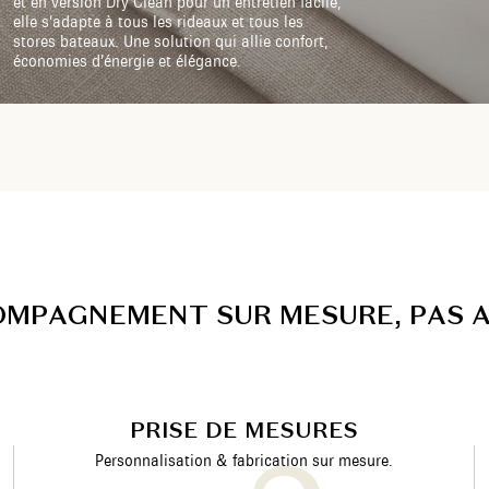
et en version Dry Clean pour un entretien facile,
elle s’adapte à tous les rideaux et tous les
stores bateaux. Une solution qui allie confort,
économies d’énergie et élégance.
O
M
P
A
G
N
E
M
E
N
T
S
U
R
M
E
S
U
R
E
,
P
A
S
PRISE DE MESURES
Personnalisation & fabrication sur mesure.