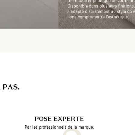
thermique et phonique de votre inté
Disponible dans plusieurs finitions,
s’adapte discrètement au style de v
sans compromettre l’esthétique.
A
P
A
S
.
POSE EXPERTE
Par les professionnels de la marque.