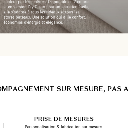
chaleur par les fenêtres. Disponible en 7 coloris
et en version Dry Clean pour un entretien facile,
elle s’adapte à tous les rideaux et tous les
stores bateaux. Une solution qui allie confort,
économies d’énergie et élégance.
O
M
P
A
G
N
E
M
E
N
T
S
U
R
M
E
S
U
R
E
,
P
A
S
PRISE DE MESURES
Personnalisation & fabrication sur mesure.