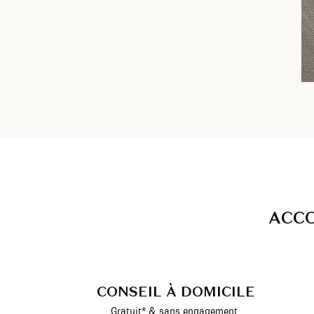
A
C
C
CONSEIL À DOMICILE
Gratuit* & sans engagement.