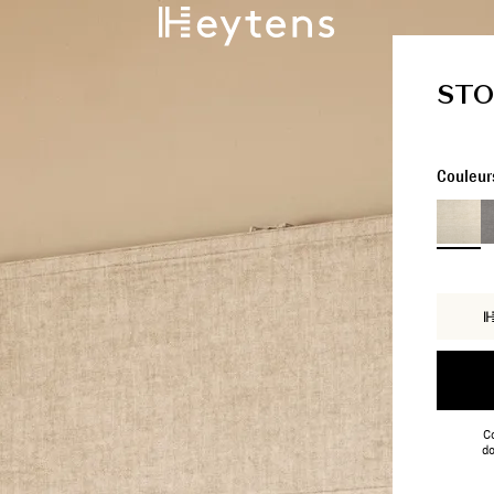
STO
Couleur
Co
do