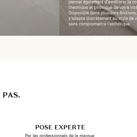
permet également d’améliorer le co
thermique et phonique de votre inté
Disponible dans plusieurs finitions,
s’adapte discrètement au style de v
sans compromettre l’esthétique.
A
P
A
S
.
POSE EXPERTE
Par les professionnels de la marque.