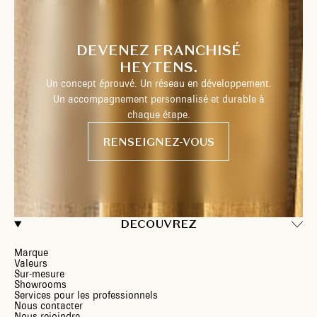
DEVENEZ FRANCHISÉ
HEYTENS.
Un concept éprouvé. Un réseau en développement.
Un accompagnement personnalisé et durable à
chaque étape.
RENSEIGNEZ-VOUS
DECOUVREZ
Marque
Valeurs
Sur-mesure
Showrooms
Services pour les professionnels
Nous contacter
Nous rejoindre