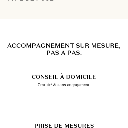
A
C
C
O
M
P
A
G
N
E
M
E
N
T
S
U
R
M
E
S
U
R
E
,
P
A
S
A
P
A
S
.
CONSEIL À DOMICILE
Gratuit* & sans engagement.
PRISE DE MESURES