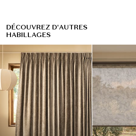
D
É
C
O
U
V
R
E
Z
D
'
A
U
T
R
E
S
H
A
B
I
L
L
A
G
E
S