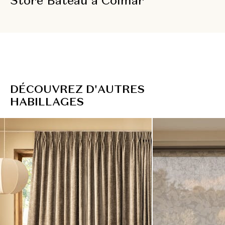
Store Bateau à Colmar
D
É
C
O
U
V
R
E
Z
D
'
A
U
T
R
E
S
H
A
B
I
L
L
A
G
E
S