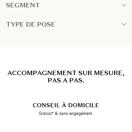
SEGMENT
TYPE DE POSE
A
C
C
O
M
P
A
G
N
E
M
E
N
T
S
U
R
M
E
S
U
R
E
,
P
A
S
A
P
A
S
.
CONSEIL À DOMICILE
Gratuit* & sans engagement.