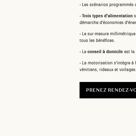
-
Les scénarios programmés op
-
Trois types d'alimentation
s
démarche d'économies d'éner
-
Le sur-mesure millimétrique 
tous les bénéfices.
-
Le
conseil à domicile
est le
-
La motorisation s'intègre à 
vénitiens, rideaux et voilages
PRENEZ RENDEZ-V