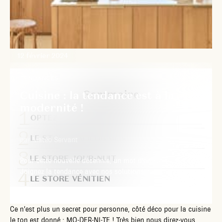
12 février 2024
TENDANCES
Sommaire
Cuisine : la tendance est à la
modernité !
OPTEZ POUR DU STORE !
LE STORE CALIFORNIEN
par Matéo Servant
LE STORE JOUR-NUIT
Pour cette nouvelle décennie, un mot d'ordre, modernité !
Joignez la tendance avec nos solutions sur mesure.
LE STORE VÉNITIEN
Ce n’est plus un secret pour personne, côté déco pour la cuisine
le ton est donné : MO-DER-NI-TE ! Très bien nous direz-vous,