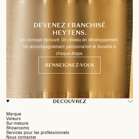
DEVENEZ FRANCHISÉ
HEYTENS.
Un concept éprouvé. Un réseau en développement.
Un accompagnement personnalisé et durable à
chaque étape.
RENSEIGNEZ-VOUS
DECOUVREZ
Marque
Valeurs
Sur-mesure
Showrooms
Services pour les professionnels
Nous contacter