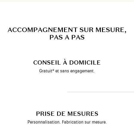
A
C
C
O
M
P
A
G
N
E
M
E
N
T
S
U
R
M
E
S
U
R
E
,
P
A
S
A
P
A
S
CONSEIL À DOMICILE
Gratuit* et sans engagement.
PRISE DE MESURES
Personnalisation. Fabrication sur mesure.